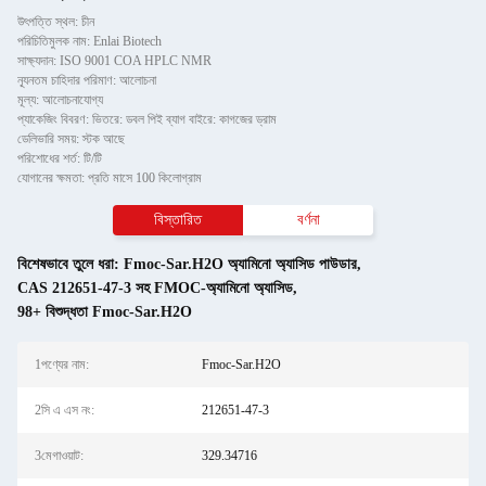
উৎপত্তি স্থল: চীন
পরিচিতিমুলক নাম: Enlai Biotech
সাক্ষ্যদান: ISO 9001 COA HPLC NMR
ন্যূনতম চাহিদার পরিমাণ: আলোচনা
মূল্য: আলোচনাযোগ্য
প্যাকেজিং বিবরণ: ভিতরে: ডবল পিই ব্যাগ বাইরে: কাগজের ড্রাম
ডেলিভারি সময়: স্টক আছে
পরিশোধের শর্ত: টি/টি
যোগানের ক্ষমতা: প্রতি মাসে 100 কিলোগ্রাম
বিস্তারিত
বর্ণনা
বিশেষভাবে তুলে ধরা:
Fmoc-Sar.H2O অ্যামিনো অ্যাসিড পাউডার
,
CAS 212651-47-3 সহ FMOC-অ্যামিনো অ্যাসিড
,
98+ বিশুদ্ধতা Fmoc-Sar.H2O
1পণ্যের নাম:
Fmoc-Sar.H2O
2সি এ এস নং:
212651-47-3
3মেগাওয়াট:
329.34716