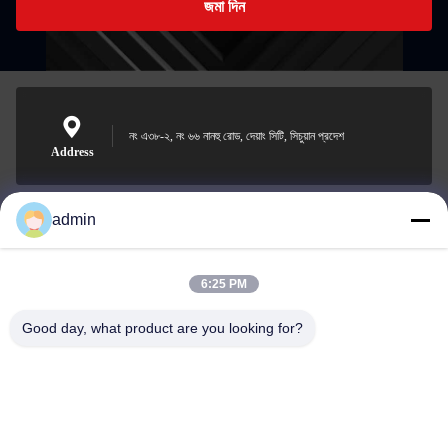
জমা দিন
নং এ৩৮-২, নং ৬৬ নানহু রোড, দেয়াং সিটি, সিচুয়ান প্রদেশ
Address
admin
Nero@enlaibio.com
E-mail
6:25 PM
Good day, what product are you looking for?
0086-28-64841719
Phone