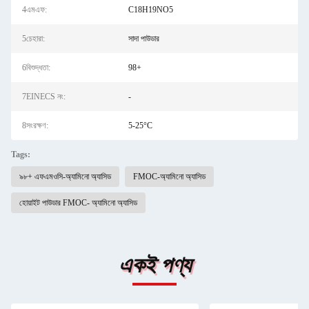
4এমএফ:
C18H19NO5
5চেহারা:
সাদা পাউডার
6বিশুদ্ধতা:
98+
7EINECS নং:
-
8সংরক্ষণ:
5-25°C
Tags:
৯৮+ এফএমওসি-অ্যামিনো অ্যাসিড
FMOC-অ্যামিনো অ্যাসিড
হোয়াইট পাউডার FMOC- অ্যামিনো অ্যাসিড
একই পণ্য