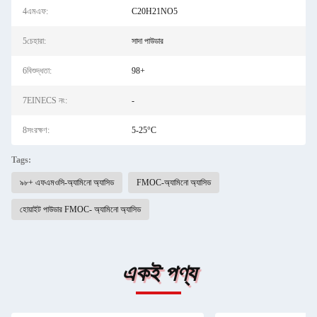
4এমএফ:
C20H21NO5
5চেহারা:
সাদা পাউডার
6বিশুদ্ধতা:
98+
7EINECS নং:
-
8সংরক্ষণ:
5-25°C
Tags:
৯৮+ এফএমওসি-অ্যামিনো অ্যাসিড
FMOC-অ্যামিনো অ্যাসিড
হোয়াইট পাউডার FMOC- অ্যামিনো অ্যাসিড
একই পণ্য