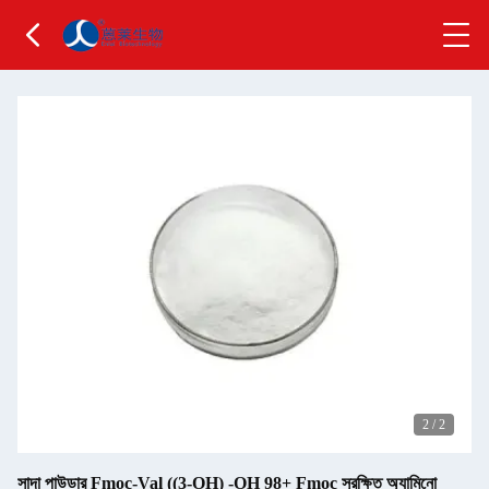
2
/
2
সাদা পাউডার Fmoc-Val ((3-OH) -OH 98+ Fmoc সুরক্ষিত অ্যামিনো