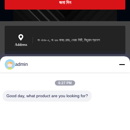
জমা দিন
নং এ৩৮-২, নং ৬৬ নানহু রোড, দেয়াং সিটি, সিচুয়ান প্রদেশ
Address
admin
Nero@enlaibio.com
E-mail
6:27 PM
Good day, what product are you looking for?
0086-28-64841719
Phone