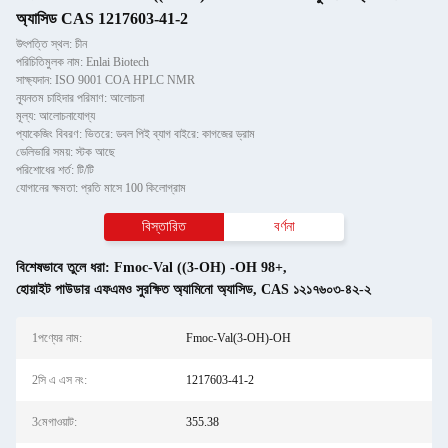
অ্যাসিড CAS 1217603-41-2
উৎপত্তি স্থল: চীন
পরিচিতিমুলক নাম: Enlai Biotech
সাক্ষ্যদান: ISO 9001 COA HPLC NMR
ন্যূনতম চাহিদার পরিমাণ: আলোচনা
মূল্য: আলোচনাযোগ্য
প্যাকেজিং বিবরণ: ভিতরে: ডবল পিই ব্যাগ বাইরে: কাগজের ড্রাম
ডেলিভারি সময়: স্টক আছে
পরিশোধের শর্ত: টি/টি
যোগানের ক্ষমতা: প্রতি মাসে 100 কিলোগ্রাম
বিস্তারিত
বর্ণনা
বিশেষভাবে তুলে ধরা:
Fmoc-Val ((3-OH) -OH 98+
,
হোয়াইট পাউডার এফএমও সুরক্ষিত অ্যামিনো অ্যাসিড
,
CAS ১২১৭৬০৩-৪২-২
1পণ্যের নাম:
Fmoc-Val(3-OH)-OH
2সি এ এস নং:
1217603-41-2
3মেগাওয়াট:
355.38