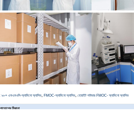
,
,
:
৯৮+ এফএমওসি-অ্যামিনো অ্যাসিড
FMOC-অ্যামিনো অ্যাসিড
হোয়াইট পাউডার FMOC- অ্যামিনো অ্যাসিড
গাযোগের ঠিকানা
SICHUAN HONGRI PAHRM-TECH
আমাদের সরাসরি আপনার তদন্ত পাঠান
O., LTD
্যক্তি যোগাযোগ:
admin