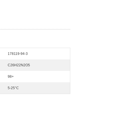
178119-94-3
C26H22N2O5
98+
5-25°C