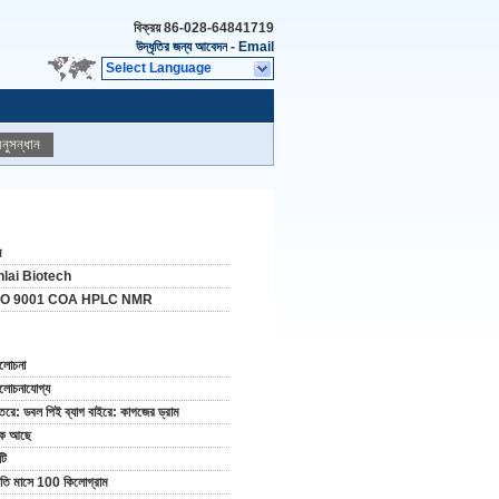
বিক্রয়
86-028-64841719
উদ্ধৃতির জন্য আবেদন
-
Email
Select Language
নুসন্ধান
ন
nlai Biotech
SO 9001 COA HPLC NMR
লোচনা
োচনাযোগ্য
তরে: ডবল পিই ব্যাগ বাইরে: কাগজের ড্রাম
টক আছে
টি
রতি মাসে 100 কিলোগ্রাম