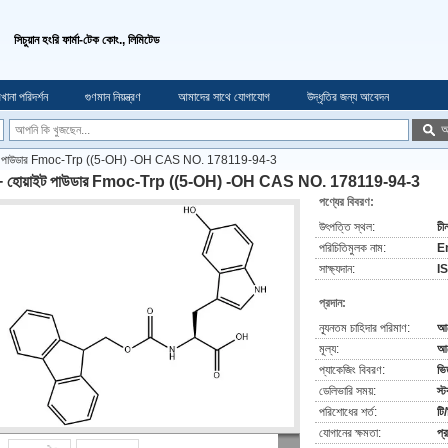
সিচুয়ান হংরি ফার্মা-টেক কোং., লিমিটেড
খানা পরিদর্শন
গুণমান নিয়ন্ত্রণ
আমাদের সাথে যোগাযোগ
উদ্ধৃতির জন্য আবেদন
অ
ইট পাউডার Fmoc-Trp ((5-OH) -OH CAS NO. 178119-94-3
 হোয়াইট পাউডার Fmoc-Trp ((5-OH) -OH CAS NO. 178119-94-3
পণ্যের বিবরণ:
উৎপত্তি স্থল:
চী
পরিচিতিমুলক নাম:
E
সাক্ষ্যদান:
I
প্রদান:
ন্যূনতম চাহিদার পরিমাণ:
আ
মূল্য:
আল
প্যাকেজিং বিবরণ:
ভি
ডেলিভারি সময়:
স্
পরিশোধের শর্ত:
টি/
যোগানের ক্ষমতা:
প্