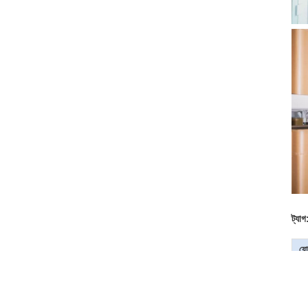
ট্যাগ
যো
C
ব