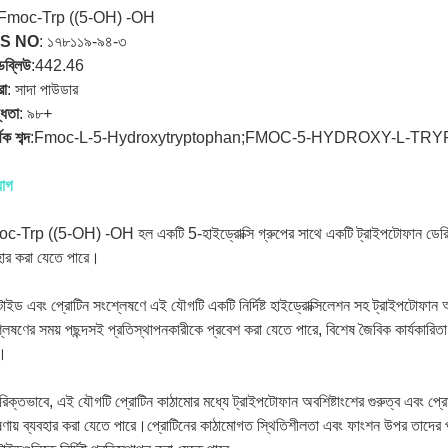
Fmoc-Trp ((5-OH) -OH
S NO
:
১৭৮১১৯-৯৪-৩
ডব্লিউ
:
442.46
রা
:
সাদা পাউডার
্ধতা
:
৯৮+
থক শব্দ
:
Fmoc-L-5-Hydroxytryptophan;FMOC-5-HYDROXY-L-T
়োগ
c-Trp ((5-OH) -OH হল একটি 5-হাইড্রোক্সি গ্রুপের সাথে একটি ট্রাইপটোফান ডেরিভ
হার করা যেতে পারে।
াইড এবং প্রোটিন সংশ্লেষণে এই যৌগটি একটি নির্দিষ্ট হাইড্রোক্সিলেশন সহ ট্রাইপটোফান 
লেষণের সময় পছন্দসই প্রতিস্থাপনকারীকে প্রবেশ করা যেতে পারে, বিশেষ জৈবিক কার্যকারিত
।
িক্তভাবে, এই যৌগটি প্রোটিন কাঠামোর মধ্যে ট্রাইপটোফান অবশিষ্টাংশের গুরুত্ব এবং প্র
ণায় ব্যবহার করা যেতে পারে।প্রোটিনের কাঠামোগত স্থিতিশীলতা এবং ফাংশন উপর তাদের প্র