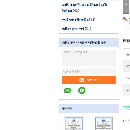
অ্যামিনো অ্যাসিড এন-কার্বক্সিয়ানহাইড্রাইড
(এনসিএ)
(42)
অশুচি পদার্থ (স্ট্যান্ডার্ড)
(219)
প্রতিরক্ষামূলক পদার্থ
(21)
বিস্ত
তোমার দর্শন লগ করা অনলাইন চ্যাট এখন
পণ্
মেগ
চেহ
যোগাযোগ
EI
পণ্যে
সাক্ষ্যদান
সাদ