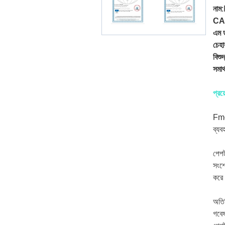
নাম
:
CA
এম 
চেহা
বিশুদ
সমার্
প্রয
Fmo
ব্যব
পেপট
সংশ্
করে
অতির
গবেষ