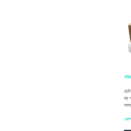
পরি
ছোট
বড় 
সমস্
কোম্