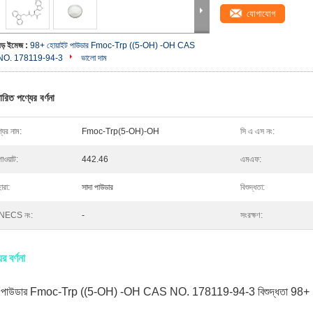
যোগাযোগ
বড় ইমেজ :
98+ হোয়াইট পাউডার Fmoc-Trp ((5-OH) -OH CAS
NO. 178119-94-3
ভালো দাম
ারিত পণ্যের বর্ণনা
যের নাম:
Fmoc-Trp(5-OH)-OH
সি এ এস নং:
াওয়াট:
442.46
এমএফ:
ারা:
সাদা পাউডার
বিশুদ্ধতা:
NECS নং:
-
সংরক্ষণ:
র বর্ণনা
া পাউডার Fmoc-Trp ((5-OH) -OH CAS NO. 178119-94-3 বিশুদ্ধতা 98+