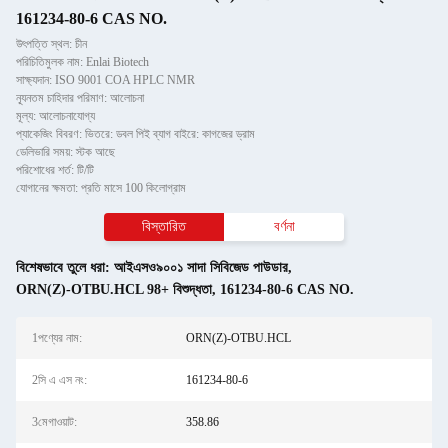
161234-80-6 CAS NO.
উৎপত্তি স্থল: চীন
পরিচিতিমুলক নাম: Enlai Biotech
সাক্ষ্যদান: ISO 9001 COA HPLC NMR
ন্যূনতম চাহিদার পরিমাণ: আলোচনা
মূল্য: আলোচনাযোগ্য
প্যাকেজিং বিবরণ: ভিতরে: ডবল পিই ব্যাগ বাইরে: কাগজের ড্রাম
ডেলিভারি সময়: স্টক আছে
পরিশোধের শর্ত: টি/টি
যোগানের ক্ষমতা: প্রতি মাসে 100 কিলোগ্রাম
বিস্তারিত
বর্ণনা
বিশেষভাবে তুলে ধরা:
আইএসও৯০০১ সাদা সিবিজেড পাউডার
,
ORN(Z)-OTBU.HCL 98+ বিশুদ্ধতা
,
161234-80-6 CAS NO.
1পণ্যের নাম:
ORN(Z)-OTBU.HCL
2সি এ এস নং:
161234-80-6
3মেগাওয়াট:
358.86