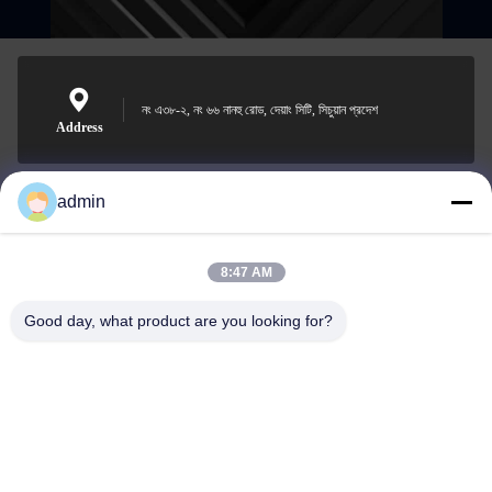
নং এ৩৮-২, নং ৬৬ নানহু রোড, দেয়াং সিটি, সিচুয়ান প্রদেশ
Address
admin
Nero@enlaibio.com
E-mail
8:47 AM
Good day, what product are you looking for?
0086-28-64841719
Phone