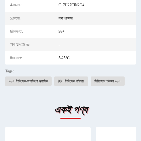
4এমএফ:
C17H27ClN2O4
5চেহারা:
সাদা পাউডার
6বিশুদ্ধতা:
98+
7EINECS নং:
-
8সংরক্ষণ:
5-25°C
Tags:
৯৮+ সিবিজেড-অ্যামিনো অ্যাসিড
98+ সিবিজেড পাউডার
সিবিজেড পাউডার ৯৮+
একই পণ্য