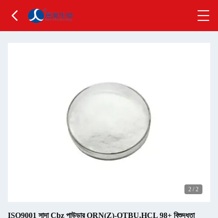
2
/
2
ISO9001 সাদা Cbz পাউডার ORN(Z)-OTBU.HCL 98+ বিশুদ্ধতা