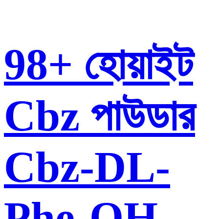
98+ হোয়াইট
Cbz পাউডার
Cbz-DL-
Phe-OH