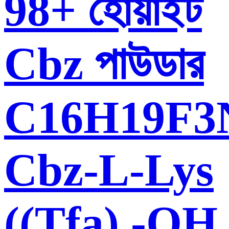
98+ হোয়াইট
Cbz পাউডার
C16H19F3
Cbz-L-Lys
((Tfa) -OH