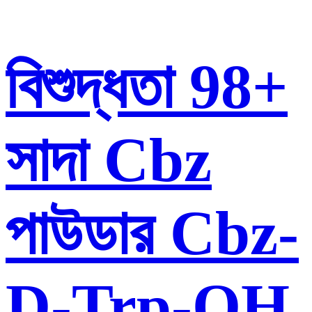
বিশুদ্ধতা 98+
সাদা Cbz
পাউডার Cbz-
D-Trp-OH