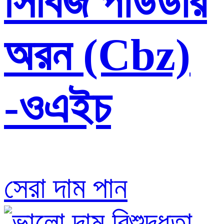
সিবিজ পাউডার
অরন (Cbz)
-ওএইচ
সেরা দাম পান