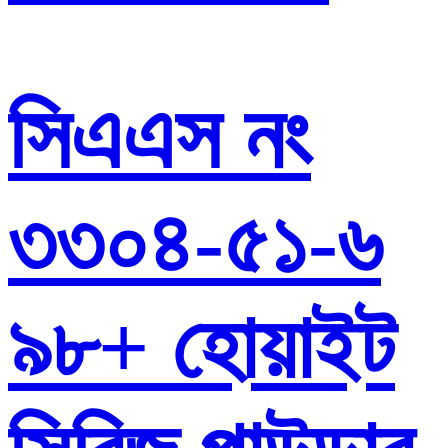
সিএএস নং
৩৩০৪-৫১-৬
৯৮+ হোয়াইট