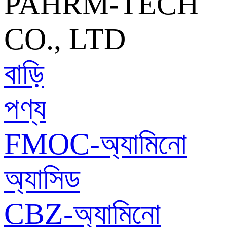
বাড়ি
পণ্য
FMOC-অ্যামিনো
অ্যাসিড
CBZ-অ্যামিনো