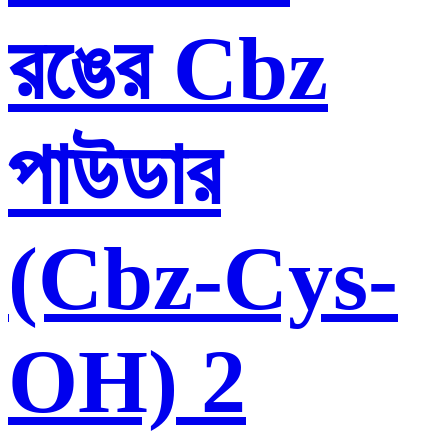
রঙের Cbz
পাউডার
(Cbz-Cys-
OH) 2