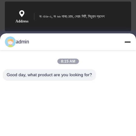
নং এ৩৮-২, নং ৬৬ নানহু রোড, দেয়াং সিটি, সিচুয়ান প্রদেশ
Address
admin
Nero@enlaibio.com
E-mail
8:15 AM
Good day, what product are you looking for?
0086-28-64841719
Phone
SICHUAN HONGRI PAHRM-TECH CO., LTD