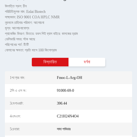
উৎপত্তি স্থল: চীন
পরিচিতিমুলক নাম: Enlai Biotech
সাক্ষ্যদান: ISO 9001 COA HPLC NMR
ন্যূনতম চাহিদার পরিমাণ: আলোচনা
মূল্য: আলোচনাযোগ্য
প্যাকেজিং বিবরণ: ভিতরে: ডবল পিই ব্যাগ বাইরে: কাগজের ড্রাম
ডেলিভারি সময়: স্টক আছে
পরিশোধের শর্ত: টি/টি
যোগানের ক্ষমতা: প্রতি মাসে 100 কিলোগ্রাম
বিস্তারিত
বর্ণনা
1পণ্যের নাম:
Fmoc-L-Arg-OH
2সি এ এস নং:
91000-69-0
3মেগাওয়াট:
396.44
4এমএফ:
C21H24N4O4
5চেহারা:
সাদা পাউডার