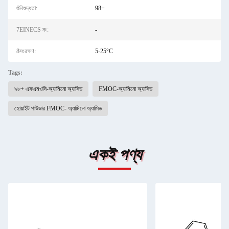
6বিশুদ্ধতা:
98+
7EINECS নং:
-
8সংরক্ষণ:
5-25°C
Tags:
৯৮+ এফএমওসি-অ্যামিনো অ্যাসিড
FMOC-অ্যামিনো অ্যাসিড
হোয়াইট পাউডার FMOC- অ্যামিনো অ্যাসিড
একই পণ্য