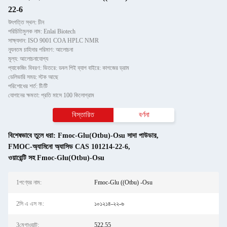
22-6
উৎপত্তি স্থল: চীন
পরিচিতিমুলক নাম: Enlai Biotech
সাক্ষ্যদান: ISO 9001 COA HPLC NMR
ন্যূনতম চাহিদার পরিমাণ: আলোচনা
মূল্য: আলোচনাযোগ্য
প্যাকেজিং বিবরণ: ভিতরে: ডবল পিই ব্যাগ বাইরে: কাগজের ড্রাম
ডেলিভারি সময়: স্টক আছে
পরিশোধের শর্ত: টি/টি
যোগানের ক্ষমতা: প্রতি মাসে 100 কিলোগ্রাম
বিস্তারিত
বর্ণনা
বিশেষভাবে তুলে ধরা:
Fmoc-Glu(Otbu)-Osu সাদা পাউডার
,
FMOC-অ্যামিনো অ্যাসিড CAS 101214-22-6
,
ওয়ারেন্টি সহ Fmoc-Glu(Otbu)-Osu
1পণ্যের নাম:
Fmoc-Glu ((Otbu) -Osu
2সি এ এস নং:
১০১২১৪-২২-৬
3মেগাওয়াট:
522.55