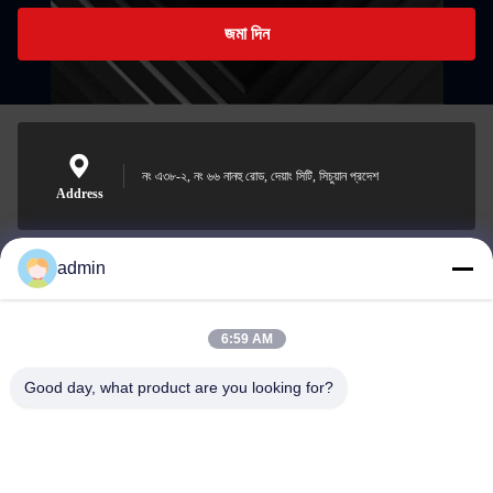
জমা দিন
নং এ৩৮-২, নং ৬৬ নানহু রোড, দেয়াং সিটি, সিচুয়ান প্রদেশ
Address
admin
Nero@enlaibio.com
E-mail
6:59 AM
Good day, what product are you looking for?
0086-28-64841719
Phone