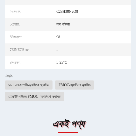
4এমএফ:
C28H30N2O8
5চেহারা:
সাদা পাউডার
6বিশুদ্ধতা:
98+
7EINECS নং:
-
8সংরক্ষণ:
5-25°C
Tags:
৯৮+ এফএমওসি-অ্যামিনো অ্যাসিড
FMOC-অ্যামিনো অ্যাসিড
হোয়াইট পাউডার FMOC- অ্যামিনো অ্যাসিড
একই পণ্য