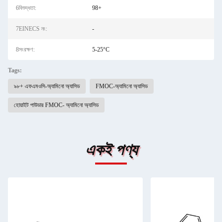
6বিশুদ্ধতা:
98+
7EINECS নং:
-
8সংরক্ষণ:
5-25°C
Tags:
৯৮+ এফএমওসি-অ্যামিনো অ্যাসিড
FMOC-অ্যামিনো অ্যাসিড
হোয়াইট পাউডার FMOC- অ্যামিনো অ্যাসিড
একই পণ্য