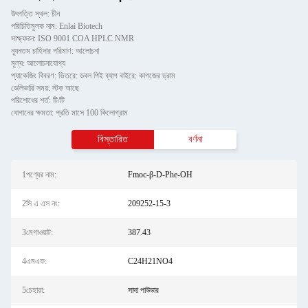
উৎপত্তি স্থল: চীন
পরিচিতিমুলক নাম: Enlai Biotech
সাক্ষ্যদান: ISO 9001 COA HPLC NMR
ন্যূনতম চাহিদার পরিমাণ: আলোচনা
মূল্য: আলোচনাযোগ্য
প্যাকেজিং বিবরণ: ভিতরে: ডবল পিই ব্যাগ বাইরে: কাগজের ড্রাম
ডেলিভারি সময়: স্টক আছে
পরিশোধের শর্ত: টি/টি
যোগানের ক্ষমতা: প্রতি মাসে 100 কিলোগ্রাম
বিস্তারিত
বর্ণনা
1পণ্যের নাম:
Fmoc-β-D-Phe-OH
2সি এ এস নং:
209252-15-3
3মেগাওয়াট:
387.43
4এমএফ:
C24H21NO4
5চেহারা:
সাদা পাউডার