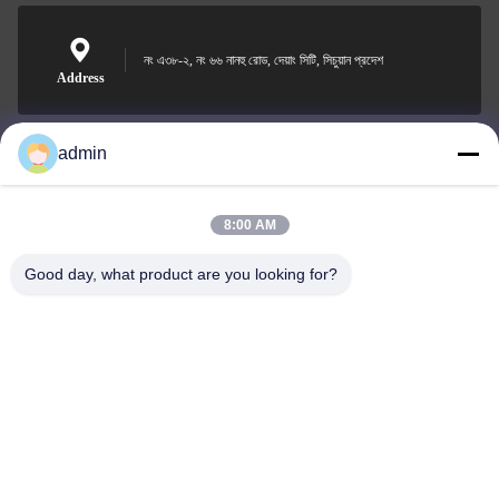
নং এ৩৮-২, নং ৬৬ নানহু রোড, দেয়াং সিটি, সিচুয়ান প্রদেশ
Address
admin
Nero@enlaibio.com
E-mail
8:00 AM
Good day, what product are you looking for?
0086-28-64841719
Phone
SICHUAN HONGRI PAHRM-TECH CO., LTD