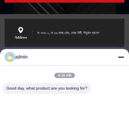
নং এ৩৮-২, নং ৬৬ নানহু রোড, দেয়াং সিটি, সিচুয়ান প্রদেশ
Address
admin
Nero@enlaibio.com
E-mail
4:18 AM
Good day, what product are you looking for?
0086-28-64841719
Phone