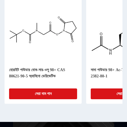
হোয়াইট পাউডার বোক-সার-ওসু 98+ CAS
সাদা পাউডার 98+ Ac-
80621-90-5 অ্যামিনো ডেরিভেটিভ
2382-80-1
সেরা দাম পান
সেরা দা