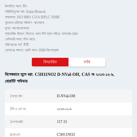
উৎপত্তি স্থল: চীন
পরিচিতিমুলক নাম: Enlai Biotech
সাক্ষ্যদান: ISO 9001 COA HPLC NMR
ন্যূনতম চাহিদার পরিমাণ: আলোচনা
মূল্য: আলোচনাযোগ্য
প্যাকেজিং বিবরণ: ভিতরে: ডবল পিই ব্যাগ বাইরে: কাগজের ড্রাম
ডেলিভারি সময়: স্টক আছে
পরিশোধের শর্ত: টি/টি
যোগানের ক্ষমতা: প্রতি মাসে 1000 কিলোগ্রাম
বিস্তারিত
বর্ণনা
বিশেষভাবে তুলে ধরা:
C5H11NO2 D-NVal-OH
,
CAS নং ২০১৩-১২-৯
,
হোয়াইট পাউডার
1অন্য নাম:
D-NVal-OH
2সি এ এস নং:
২০১৩-১২-৯
3মেগাওয়াট:
117.15
4এমএফ:
C5H11NO2