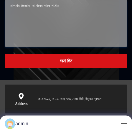
জমা দিন
নং এ৩৮-২, নং ৬৬ নানহু রোড, দেয়াং সিটি, সিচুয়ান প্রদেশ
Address
admin