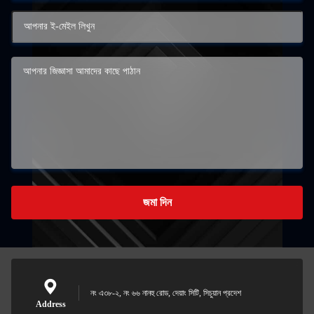
জমা দিন
নং এ৩৮-২, নং ৬৬ নানহু রোড, দেয়াং সিটি, সিচুয়ান প্রদেশ
Address