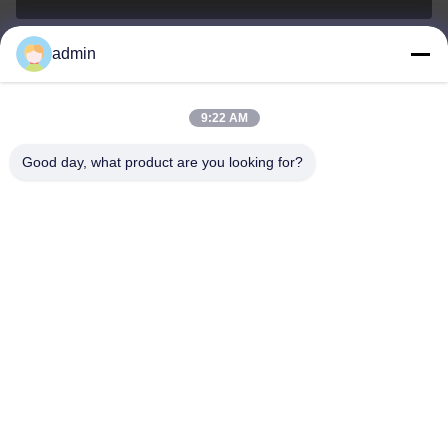
admin
Nero@enlaibio.com
E-mail
9:22 AM
Good day, what product are you looking for?
0086-28-64841719
Phone
SICHUAN HONGRI PAHRM-TECH CO., LTD