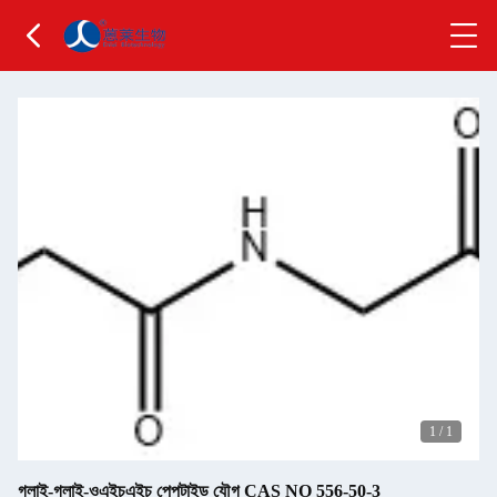
1
/
1
গ্লাই-গ্লাই-ওএইচএইচ পেপটাইড যৌগ CAS NO 556-50-3