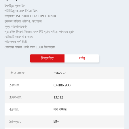
উৎপত্তি স্থল: চীন
পরিচিতিমুলক নাম: Enlai Bio
সাক্ষ্যদান: ISO 9001 COA HPLC NMR
ন্যূনতম চাহিদার পরিমাণ: আলোচনা
মূল্য: আলোচনাযোগ্য
প্যাকেজিং বিবরণ: ভিতরে: ডবল পিই ব্যাগ/ বাইরে: কাগজের ড্রাম
ডেলিভারি সময়: স্টক আছে
পরিশোধের শর্ত: টি/টি
যোগানের ক্ষমতা: প্রতি মাসে 1000 কিলোগ্রাম
বিস্তারিত
বর্ণনা
1সি এ এস নং:
556-50-3
2এমএফ:
C4H8N2O3
3মেগাওয়াট:
132.12
4চেহারা:
সাদা পাউডার
5বিশুদ্ধতা:
99+