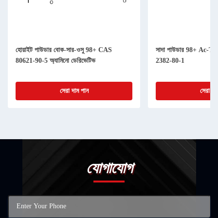
হোয়াইট পাউডার বোক-সার-ওসু 98+ CAS
সাদা পাউডার 98+ Ac-
80621-90-5 অ্যামিনো ডেরিভেটিভ
2382-80-1
সেরা দাম পান
সেরা দা
যোগাযোগ