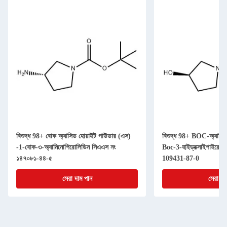
বিশুদ্ধ 98+ বোক অ্যাসিড হোয়াইট পাউডার (এস)
বিশুদ্ধ 98+ BOC-অ্যামিন
-1-বোক-৩-অ্যামিনোপিরোলিডিন সিএএস নং
Boc-3-হাইড্রক্সাইপাইর
১৪৭০৮১-৪৪-৫
109431-87-0
সেরা দাম পান
সেরা দা