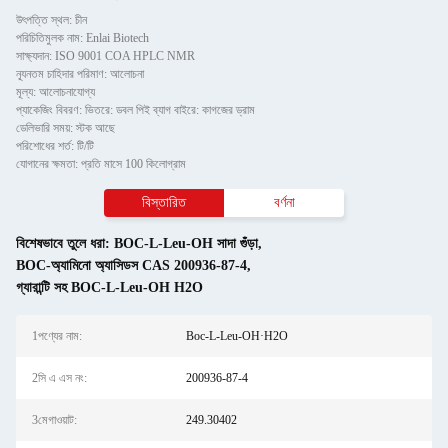
উৎপত্তি স্থল: চীন
পরিচিতিমুলক নাম: Enlai Biotech
সাক্ষ্যদান: ISO 9001 COA HPLC NMR
ন্যূনতম চাহিদার পরিমাণ: আলোচনা
মূল্য: আলোচনাযোগ্য
প্যাকেজিং বিবরণ: ভিতরে: ডবল পিই ব্যাগ বাইরে: কাগজের ড্রাম
ডেলিভারি সময়: স্টক আছে
পরিশোধের শর্ত: টি/টি
যোগানের ক্ষমতা: প্রতি মাসে 100 কিলোগ্রাম
বিস্তারিত
বর্ণনা
বিশেষভাবে তুলে ধরা:
BOC-L-Leu-OH সাদা গুঁড়া
,
BOC-অ্যামিনো অ্যাসিডস CAS 200936-87-4
,
গ্যারান্টি সহ BOC-L-Leu-OH H2O
1পণ্যের নাম:
Boc-L-Leu-OH·H2O
2সি এ এস নং:
200936-87-4
3মেগাওয়াট:
249.30402