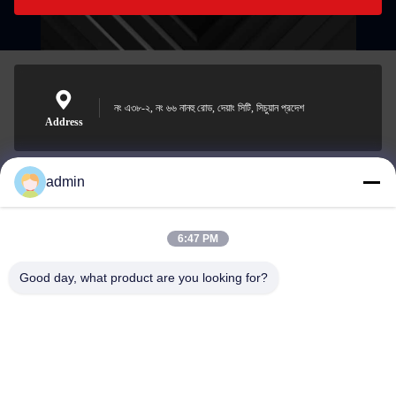
নং এ৩৮-২, নং ৬৬ নানহু রোড, দেয়াং সিটি, সিচুয়ান প্রদেশ
Address
admin
Nero@enlaibio.com
E-mail
6:47 PM
Good day, what product are you looking for?
0086-28-64841719
Phone