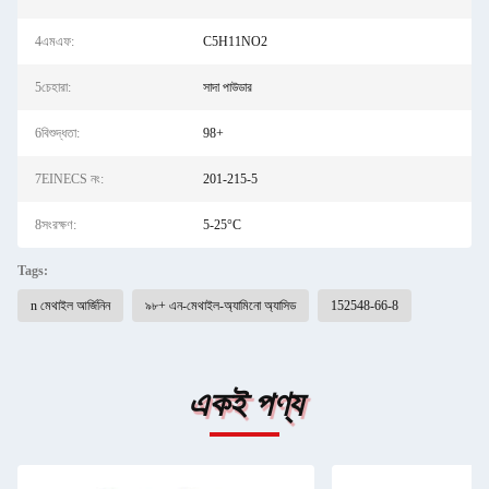
4এমএফ:
C5H11NO2
5চেহারা:
সাদা পাউডার
6বিশুদ্ধতা:
98+
7EINECS নং:
201-215-5
8সংরক্ষণ:
5-25°C
Tags:
n মেথাইল আর্জিনিন
৯৮+ এন-মেথাইল-অ্যামিনো অ্যাসিড
152548-66-8
একই পণ্য