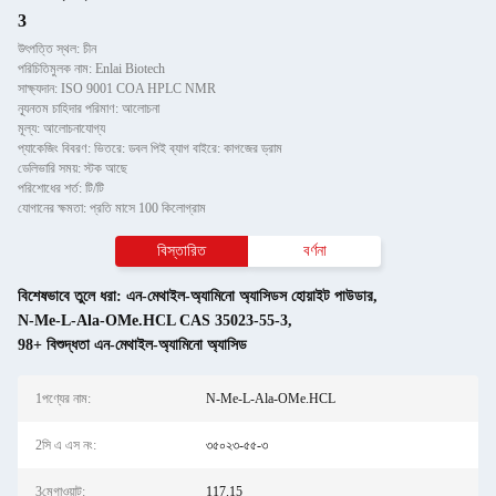
3
উৎপত্তি স্থল: চীন
পরিচিতিমুলক নাম: Enlai Biotech
সাক্ষ্যদান: ISO 9001 COA HPLC NMR
ন্যূনতম চাহিদার পরিমাণ: আলোচনা
মূল্য: আলোচনাযোগ্য
প্যাকেজিং বিবরণ: ভিতরে: ডবল পিই ব্যাগ বাইরে: কাগজের ড্রাম
ডেলিভারি সময়: স্টক আছে
পরিশোধের শর্ত: টি/টি
যোগানের ক্ষমতা: প্রতি মাসে 100 কিলোগ্রাম
বিস্তারিত
বর্ণনা
বিশেষভাবে তুলে ধরা:
এন-মেথাইল-অ্যামিনো অ্যাসিডস হোয়াইট পাউডার
,
N-Me-L-Ala-OMe.HCL CAS 35023-55-3
,
98+ বিশুদ্ধতা এন-মেথাইল-অ্যামিনো অ্যাসিড
1পণ্যের নাম:
N-Me-L-Ala-OMe.HCL
2সি এ এস নং:
৩৫০২৩-৫৫-৩
3মেগাওয়াট:
117.15