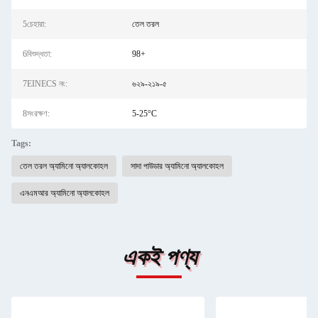
5চেহারা:
তেল তরল
6বিশুদ্ধতা:
98+
7EINECS নং:
৬২৯-২১৯-৫
8সংরক্ষণ:
5-25°C
Tags:
তেল তরল অ্যামিনো অ্যালকোহল
সাদা পাউডার অ্যামিনো অ্যালকোহল
এনএমআর অ্যামিনো অ্যালকোহল
একই পণ্য