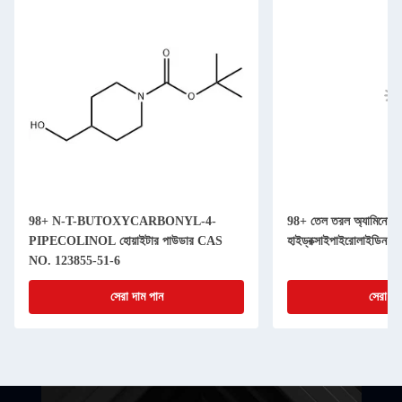
98+ N-T-BUTOXYCARBONYL-4-
98+ তেল তরল অ্যামিনো অ
PIPECOLINOL হোয়াইটার পাউডার CAS
হাইড্রক্সাইপাইরোলাইডিন
NO. 123855-51-6
সেরা দাম পান
সেরা দা