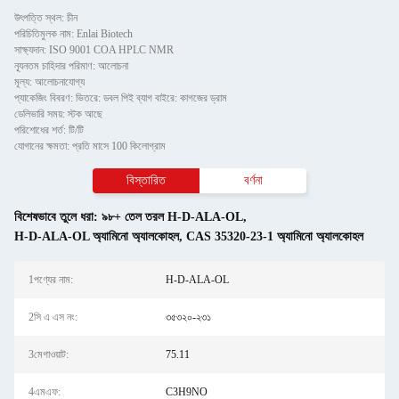
উৎপত্তি স্থল: চীন
পরিচিতিমুলক নাম: Enlai Biotech
সাক্ষ্যদান: ISO 9001 COA HPLC NMR
ন্যূনতম চাহিদার পরিমাণ: আলোচনা
মূল্য: আলোচনাযোগ্য
প্যাকেজিং বিবরণ: ভিতরে: ডবল পিই ব্যাগ বাইরে: কাগজের ড্রাম
ডেলিভারি সময়: স্টক আছে
পরিশোধের শর্ত: টি/টি
যোগানের ক্ষমতা: প্রতি মাসে 100 কিলোগ্রাম
বিস্তারিত
বর্ণনা
বিশেষভাবে তুলে ধরা:
৯৮+ তেল তরল H-D-ALA-OL
,
H-D-ALA-OL অ্যামিনো অ্যালকোহল
,
CAS 35320-23-1 অ্যামিনো অ্যালকোহল
1পণ্যের নাম:
H-D-ALA-OL
2সি এ এস নং:
৩৫৩২০-২৩১
3মেগাওয়াট:
75.11
4এমএফ:
C3H9NO