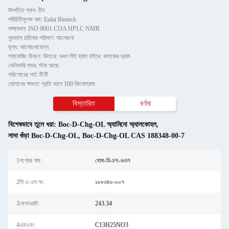
উৎপত্তি স্থল: চীন
পরিচিতিমুলক নাম: Enlai Biotech
সাক্ষ্যদান: ISO 9001 COA HPLC NMR
ন্যূনতম চাহিদার পরিমাণ: আলোচনা
মূল্য: আলোচনাযোগ্য
প্যাকেজিং বিবরণ: ভিতরে: ডবল পিই ব্যাগ বাইরে: কাগজের ড্রাম
ডেলিভারি সময়: স্টক আছে
পরিশোধের শর্ত: টি/টি
যোগানের ক্ষমতা: প্রতি মাসে 100 কিলোগ্রাম
বিস্তারিত
বর্ণনা
বিশেষভাবে তুলে ধরা:
Boc-D-Chg-OL অ্যামিনো অ্যালকোহল
,
সাদা গুঁড়া Boc-D-Chg-OL
,
Boc-D-Chg-OL CAS 188348-00-7
1পণ্যের নাম:
বোক-ডি-চগ-ওএল
2সি এ এস নং:
১৮৮৩৪৮-০০৭
3মেগাওয়াট:
243.34
4এমএফ:
C13H25NO3