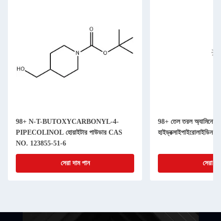
98+ N-T-BUTOXYCARBONYL-4-
98+ তেল তরল অ্যামিনো অ
PIPECOLINOL হোয়াইটার পাউডার CAS
হাইড্রক্সাইপাইরোলাইডিন
NO. 123855-51-6
সেরা দাম পান
সেরা দা