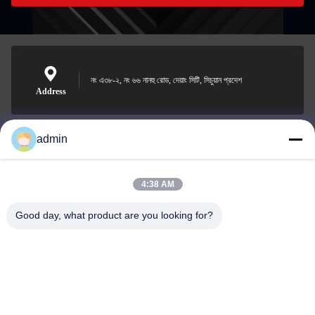
নং এ৩৮-২, নং ৬৬ নানহু রোড, দেয়াং সিটি, সিচুয়ান প্রদেশ
Address
admin
Nero@enlaibio.com
E-mail
4:38 AM
Good day, what product are you looking for?
0086-28-64841719
Phone